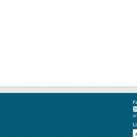
F
a
L