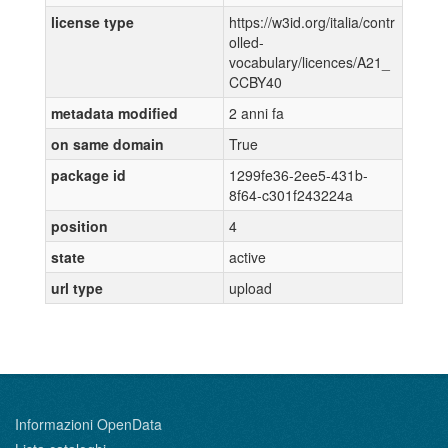
license type
https://w3id.org/italia/contr
olled-
vocabulary/licences/A21_
CCBY40
metadata modified
2 anni fa
on same domain
True
package id
1299fe36-2ee5-431b-
8f64-c301f243224a
position
4
state
active
url type
upload
Informazioni OpenData