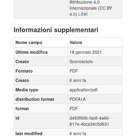
Attribuzione 4.0
Internazionale (CC BY
4.0)
LINK
Informazioni supplementari
Nome campo
Valore
Ultima modifica
18 gennaio 2021
Creato
Sconosciuto
Formato
PDF
Creato
6 anni fa
Media type
application/pdf
distribution format
PDFA1A
format
PDF
id
d493f60b-fac8-4a66-
817e-4bca34c5d631
last modified
6 anni fa