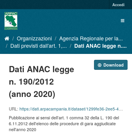
Salta
Accedi
al
contenuto
Toggl
naviga
Organizzazioni
Agenzia Regionale per la...
Dati previsti dall'art. 1,...
Dati ANAC legge n....
Download
Dati ANAC legge
n. 190/2012
(anno 2020)
URL:
https://dati.arpacampania.it/dataset/1299fe36-2ee5-431b-8f64-c301f243224a/resource/d493f60b-fac8-4a66-817e-4bca34c5d631/download/tabella_art-1_co32_l.192_2012-anno-2020.pdf
Pubblicazione ai sensi dell'art. 1 comma 32 della L. 190 del
6.11.2012 dell'elenco delle procedure di gara aggiudicate
nell'anno 2020