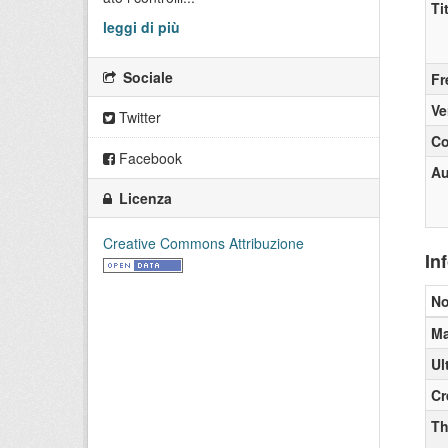
Ti
leggi di più
Sociale
Fr
Ve
Twitter
Co
Facebook
Au
Licenza
Creative Commons Attribuzione
In
N
Ma
Ul
Cr
T