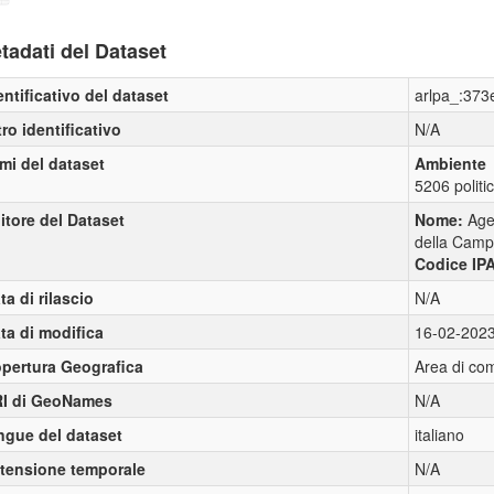
tadati del Dataset
entificativo del dataset
arlpa_:373
tro identificativo
N/A
mi del dataset
Ambiente
5206 politi
itore del Dataset
Nome:
Age
della Camp
Codice IP
ta di rilascio
N/A
ta di modifica
16-02-202
pertura Geografica
Area di com
I di GeoNames
N/A
ngue del dataset
italiano
tensione temporale
N/A