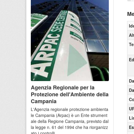
Me
Id
Al
Te
Ed
Da
Agenzia Regionale per la
Da
Protezione dell'Ambiente della
Co
Campania
UR
L'Agenzia regionale protezione ambienta
le Campania (Arpac) è un Ente strument
Li
ale della Regione Campania, previsto dal
Es
la legge n. 61 del 1994 che ha riorganizz
ato i controlli...