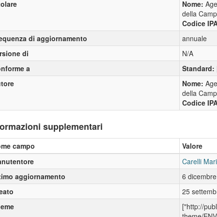
tolare
Nome:
Age
della Camp
Codice IP
equenza di aggiornamento
annuale
rsione di
N/A
nforme a
Standard:
tore
Nome:
Age
della Camp
Codice IP
formazioni supplementari
ome campo
Valore
nutentore
Carelli Mar
timo aggiornamento
6 dicembre
eato
25 settemb
heme
["http://pu
theme/ENVI