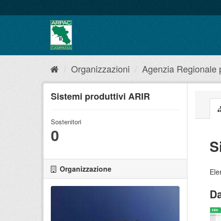
Salta
al
contenuto
Organizzazioni
Agenzia Regionale pe
Sistemi produttivi ARIR
Sostenitori
0
S
Organizzazione
Ele
Da