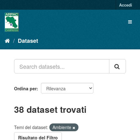
Salta
Accedi
al
contenuto
Toggl
naviga
Dataset
Ordina per
38 dataset trovati
Temi del dataset:
Ambiente
Risultato del Filtro