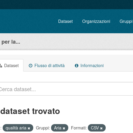
Dataset
Organizzazioni
Gruppi
per la...
Dataset
Flusso di attività
Informazioni
 dataset trovato
:
qualità aria
Gruppi:
Aria
Formati:
CSV