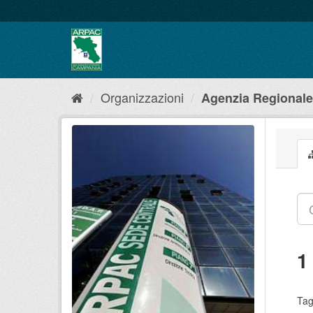
Salta
al
contenuto
Organizzazioni
Agenzia Regionale 
1
Tag