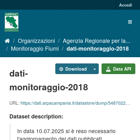
Salta
Accedi
al
contenuto
Toggl
naviga
Organizzazioni
Agenzia Regionale per la...
Monitoraggio Fiumi
dati-monitoraggio-2018
Download
Data API
dati-
monitoraggio-2018
URL:
https://dati.arpacampania.it/datastore/dump/5487022a-54b6-49fb-8aae-b4111bd5249e
Dataset description:
In data 10.07.2025 si è reso necessario
l'aggiornamento dei dati pubblicati.