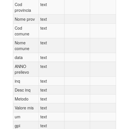
Cod
text
provincia
Nome prov
text
Cod
text
comune
Nome
text
comune
data
text
ANNO
text
prelievo
inq
text
Desc inq
text
Metodo
text
Valore mis
text
um
text
gpi
text