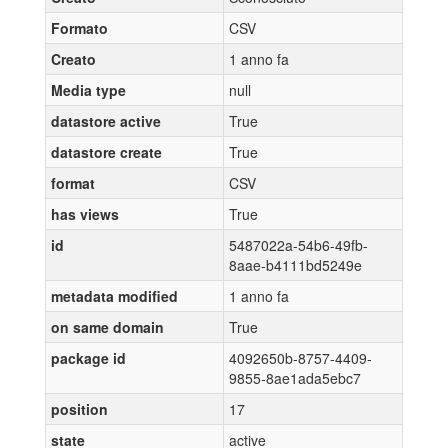
Formato
CSV
Creato
1 anno fa
Media type
null
datastore active
True
datastore create
True
format
CSV
has views
True
id
5487022a-54b6-49fb-
8aae-b4111bd5249e
metadata modified
1 anno fa
on same domain
True
package id
4092650b-8757-4409-
9855-8ae1ada5ebc7
position
17
state
active