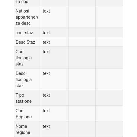
za cod
Nat ost
text
appartenen
za desc
cod_staz
text
Desc Staz
text
Cod
text
tipologia
staz
Desc
text
tipologia
staz
Tipo
text
stazione
Cod
text
Regione
Nome
text
regione