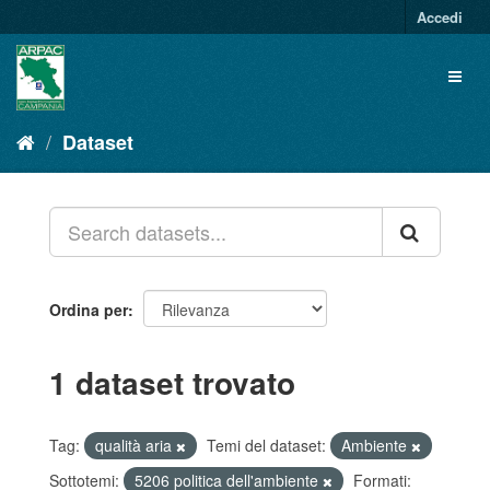
Salta
Accedi
al
contenuto
Toggl
naviga
Dataset
Ordina per
1 dataset trovato
Tag:
qualità aria
Temi del dataset:
Ambiente
Sottotemi:
5206 politica dell'ambiente
Formati: