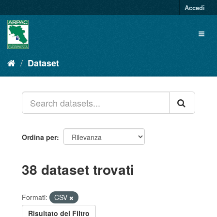
Salta
Accedi
al
contenuto
Toggl
naviga
Dataset
Ordina per
38 dataset trovati
Formati:
CSV
Risultato del Filtro