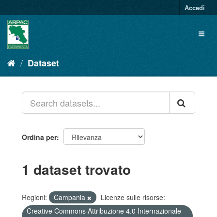
Salta
Accedi
al
contenuto
Toggl
naviga
Dataset
Ordina per
1 dataset trovato
Regioni:
Campania
Licenze sulle risorse:
Creative Commons Attribuzione 4.0 Internazionale