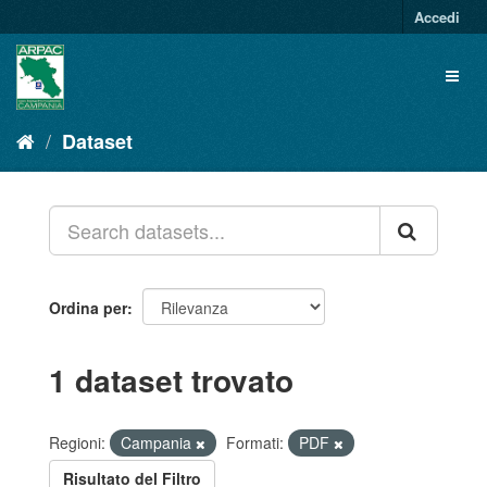
Salta
Accedi
al
contenuto
Toggl
naviga
Dataset
Ordina per
1 dataset trovato
Regioni:
Campania
Formati:
PDF
Risultato del Filtro