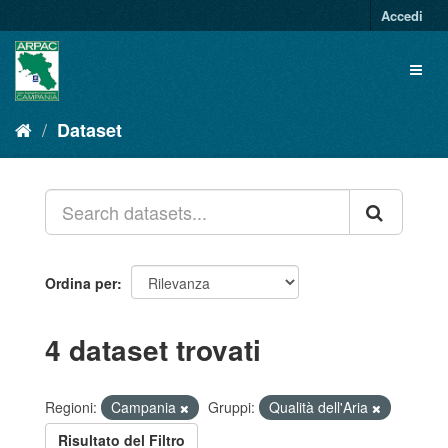
Salta
Accedi
al
contenuto
Toggl
naviga
Dataset
Ordina per
4 dataset trovati
Regioni:
Campania
Gruppi:
Qualità dell'Aria
Risultato del Filtro