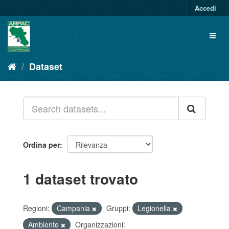
Salta
Accedi
al
contenuto
Toggl
naviga
Dataset
Ordina per
1 dataset trovato
Regioni:
Campania
Gruppi:
Legionella
Ambiente
Organizzazioni: