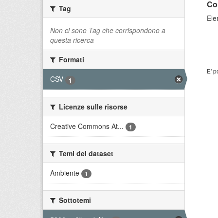
Co
Tag
Ele
Non ci sono Tag che corrispondono a
questa ricerca
Formati
E' p
CSV
1
Licenze sulle risorse
Creative Commons At...
1
Temi del dataset
Ambiente
1
Sottotemi