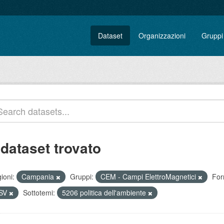
Dataset
Organizzazioni
Gruppi
 dataset trovato
ioni:
Campania
Gruppi:
CEM - Campi ElettroMagnetici
For
SV
Sottotemi:
5206 politica dell'ambiente