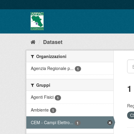
Salta
al
contenuto
Dataset
Organizzazioni
Agenzia Regionale p...
1
Gruppi
1
Agenti Fisici
1
Reg
Ambiente
1
C
CEM - Campi Elettro...
1