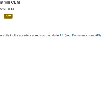
ntrolli CEM
nchi CEM
CSV
ossibile inoltre accedere al registro usando le
API
(vedi
Documentazione API
).