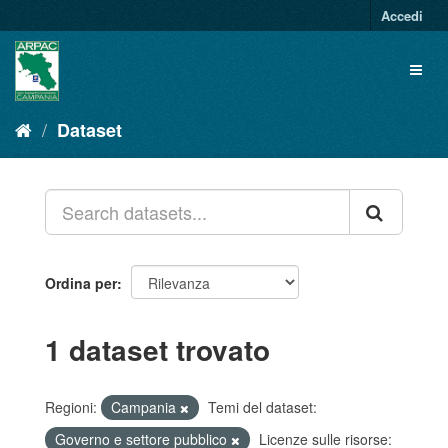
Salta
Accedi
al
contenuto
Toggl
naviga
Dataset
Ordina per
1 dataset trovato
Regioni:
Campania
Temi del dataset:
Governo e settore pubblico
Licenze sulle risorse: