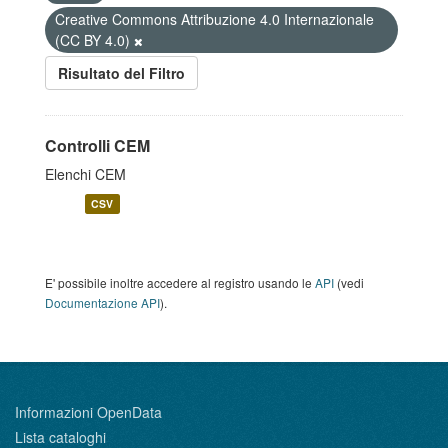
Creative Commons Attribuzione 4.0 Internazionale
(CC BY 4.0)
Risultato del Filtro
Controlli CEM
Elenchi CEM
CSV
E' possibile inoltre accedere al registro usando le
API
(vedi
Documentazione API
).
Informazioni OpenData
Lista cataloghi