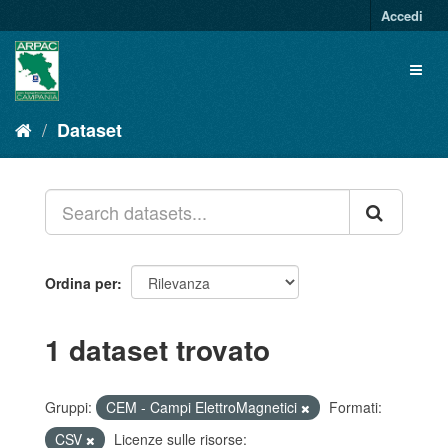
Salta
Accedi
al
contenuto
Toggl
naviga
Dataset
Ordina per
1 dataset trovato
Gruppi:
CEM - Campi ElettroMagnetici
Formati:
CSV
Licenze sulle risorse: