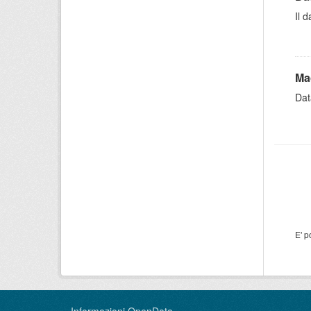
Il 
Ma
Dat
E' p