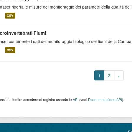
dataset riporta le misure dei monitoraggio dei parametri della qualità dell'
CSV
croinvertebrati Fiumi
aset contenente i dati del monitoraggio biologico dei fiumi della Campa
CSV
1
2
»
ossibile inoltre accedere al registro usando le
API
(vedi
Documentazione API
).