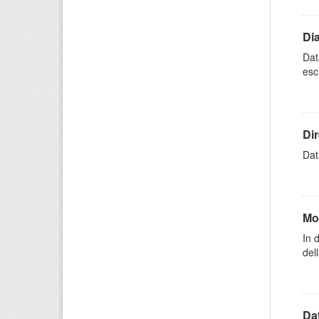
Di
Dat
esc
Dir
Dat
Mo
In 
dell
Dat