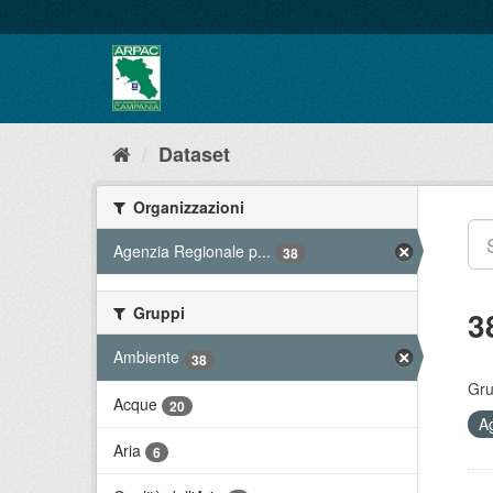
Salta
al
contenuto
Dataset
Organizzazioni
Agenzia Regionale p...
38
Gruppi
3
Ambiente
38
Gru
Acque
20
A
Aria
6