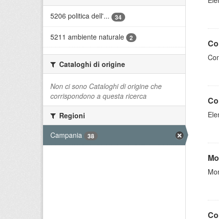
Ele
5206 politica dell'...
34
5211 ambiente naturale
2
Con
Con
Cataloghi di origine
Non ci sono Cataloghi di origine che
corrispondono a questa ricerca
Co
Ele
Regioni
Campania
38
Mo
Mon
Con