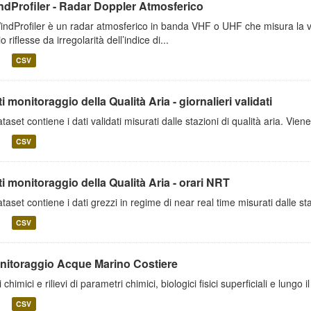
ndProfiler - Radar Doppler Atmosferico
WindProfiler è un radar atmosferico in banda VHF o UHF che misura la ve
o riflesse da irregolarità dell’indice di...
CSV
i monitoraggio della Qualità Aria - giornalieri validati
dataset contiene i dati validati misurati dalle stazioni di qualità aria. Vie
CSV
i monitoraggio della Qualità Aria - orari NRT
dataset contiene i dati grezzi in regime di near real time misurati dalle st
CSV
nitoraggio Acque Marino Costiere
 chimici e rilievi di parametri chimici, biologici fisici superficiali e lungo
CSV