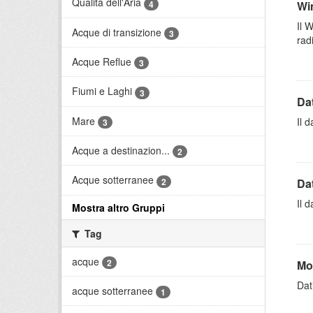
Qualità dell'Aria
4
Wi
Il 
Acque di transizione
3
radi
Acque Reflue
3
Fiumi e Laghi
3
Dat
Mare
Il 
3
Acque a destinazion...
2
Acque sotterranee
2
Dat
Il 
Mostra altro Gruppi
Tag
acque
2
Mo
Dati
acque sotterranee
1