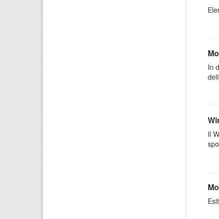
Elen
Mo
In 
dell
Wi
Il 
spo
Mo
Esi