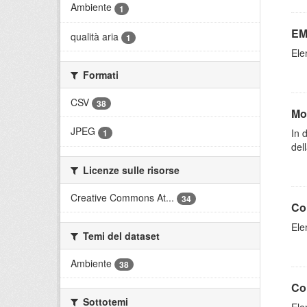
Ambiente
1
E
qualità aria
1
Ele
Formati
CSV
38
Mo
JPEG
In 
1
dell
Licenze sulle risorse
Creative Commons At...
34
Co
Ele
Temi del dataset
Ambiente
38
Con
Sottotemi