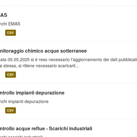
MAS
nchi EMAS
CSV
nitoraggio chimico acque sotterranee
data 05.05.2025 si è reso necessario l'aggiornamento dei dati pubblicati.
a stessa, si ritiene necessario scaricarli...
CSV
ntrollo impianti depurazione
nchi impianti depurazione
CSV
trollo acque reflue - Scarichi industriali