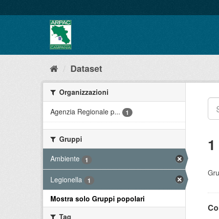
Salta
al
contenuto
Dataset
Organizzazioni
Agenzia Regionale p...
1
Gruppi
1
Ambiente
1
Gru
Legionella
1
Mostra solo Gruppi popolari
Con
Tag