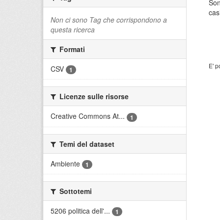
Son
cas
Non ci sono Tag che corrispondono a
questa ricerca
Formati
E' p
CSV
1
Licenze sulle risorse
Creative Commons At...
1
Temi del dataset
Ambiente
1
Sottotemi
5206 politica dell'...
1