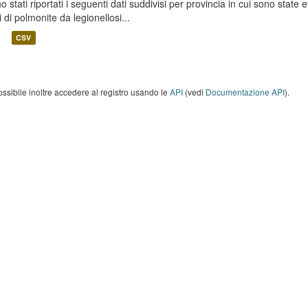
o stati riportati i seguenti dati suddivisi per provincia in cui sono state e
i di polmonite da legionellosi...
CSV
ossibile inoltre accedere al registro usando le
API
(vedi
Documentazione API
).