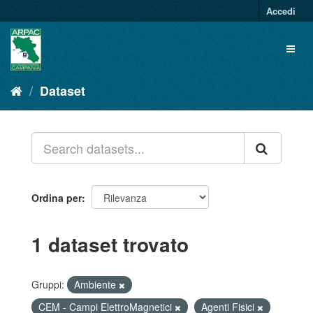
Salta
Accedi
al
contenuto
Toggl
naviga
Dataset
Ordina per
1 dataset trovato
Gruppi:
Ambiente
CEM - Campi ElettroMagnetici
Agenti Fisici