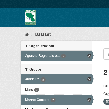
Salta
al
contenuto
Dataset
Organizzazioni
Agenzia Regionale p...
2
Gruppi
2
Ambiente
2
Gru
Mare
2
Org
Marino Costiero
2
52