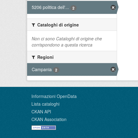
5206 politica dell'...
2
Cataloghi di origine
Non ci sono Cataloghi di origine che
corrispondono a questa ricerca
Regioni
Campania
2
Informazioni OpenData
Lista cataloghi
CKAN API
CKAN Association