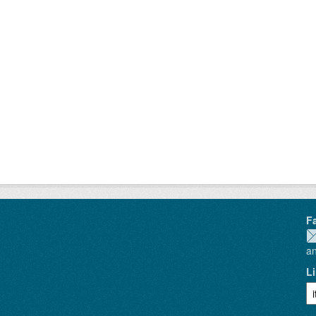
F
a
L