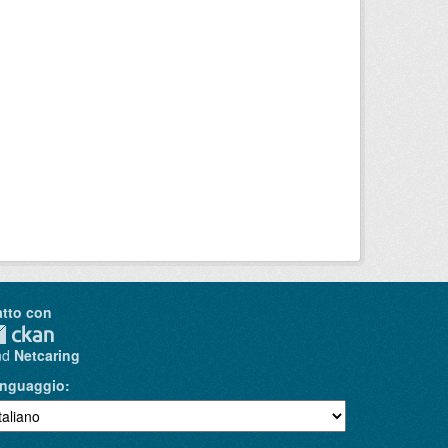
atto con
nd
Netcaring
inguaggio