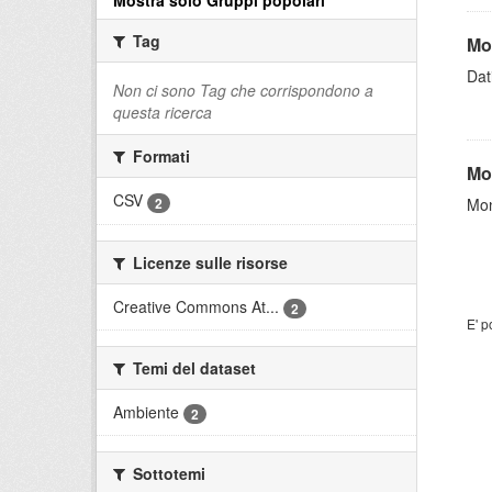
Mostra solo Gruppi popolari
Tag
Mo
Dati
Non ci sono Tag che corrispondono a
questa ricerca
Formati
Mo
CSV
2
Mon
Licenze sulle risorse
Creative Commons At...
2
E' p
Temi del dataset
Ambiente
2
Sottotemi