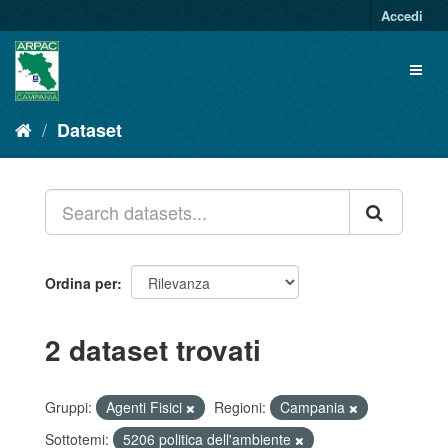
Salta
Accedi
al
contenuto
Toggl
naviga
Dataset
Ordina per
2 dataset trovati
Gruppi:
Agenti Fisici
Regioni:
Campania
Sottotemi:
5206 politica dell'ambiente