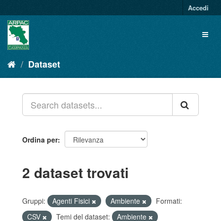
Salta
Accedi
al
contenuto
Toggl
naviga
Dataset
Ordina per
2 dataset trovati
Gruppi:
Agenti Fisici
Ambiente
Formati:
CSV
Temi del dataset:
Ambiente