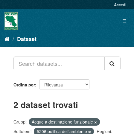
Salta
Accedi
al
contenuto
Toggl
naviga
Dataset
Ordina per
2 dataset trovati
Gruppi:
Acque a destinazione funzionale
Sottotemi:
5206 politica dell'ambiente
Regioni: