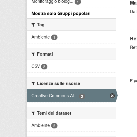
Monitoraggio biolog...
1
Ma
Dat
Mostra solo Gruppi popolari
Tag
Ambiente
1
Ret
Ret
Formati
CSV
2
E' p
Licenze sulle risorse
Creative Commons At...
2
Temi del dataset
Ambiente
2