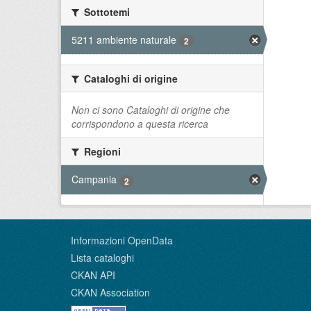
Sottotemi
5211 ambiente naturale
2
Cataloghi di origine
Non ci sono Cataloghi di origine che
corrispondono a questa ricerca
Regioni
Campania
2
Informazioni OpenData
Lista cataloghi
CKAN API
CKAN Association