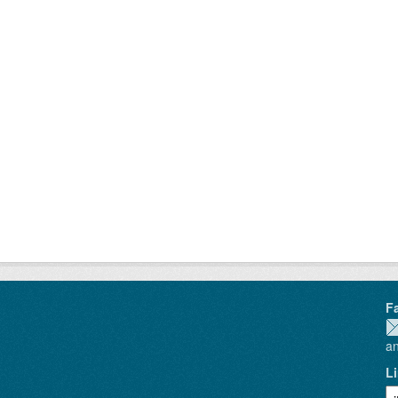
F
a
L