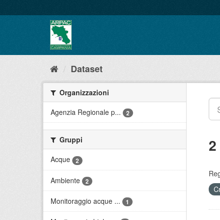
Salta
al
contenuto
Dataset
Organizzazioni
Agenzia Regionale p...
2
Gruppi
2
Acque
2
Reg
Ambiente
2
C
Monitoraggio acque ...
1