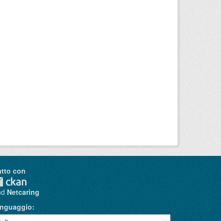
atto con
nd
Netcaring
inguaggio