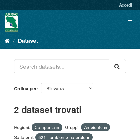
Salta
Accedi
al
contenuto
Toggl
naviga
Dataset
Ordina per
2 dataset trovati
Regioni:
Campania
Gruppi:
Ambiente
Sottotemi:
5211 ambiente naturale