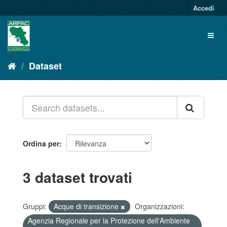
Salta
Accedi
al
contenuto
Toggl
naviga
Dataset
Ordina per
3 dataset trovati
Gruppi:
Acque di transizione
Organizzazioni:
Agenzia Regionale per la Protezione dell'Ambiente