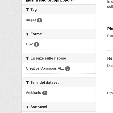
Mostra solo Gruppi popolari
In 
dell
Tag
acque
1
Pi
Formati
Pia
CSV
3
Re
Licenze sulle risorse
Dat
Creative Commons At...
2
Temi del dataset
Ambiente
E' p
3
Sottotemi