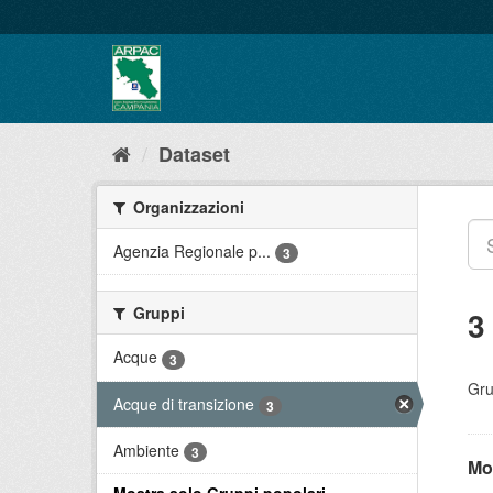
Salta
al
contenuto
Dataset
Organizzazioni
Agenzia Regionale p...
3
Gruppi
3
Acque
3
Gru
Acque di transizione
3
Ambiente
3
Mo